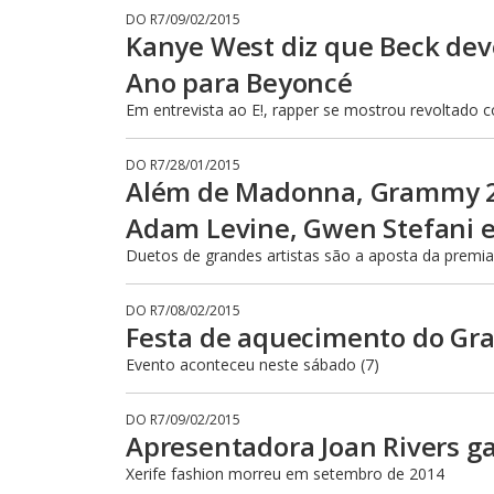
DO R7
/
09/02/2015
Kanye West diz que Beck dev
Ano para Beyoncé
Em entrevista ao E!, rapper se mostrou revoltad
DO R7
/
28/01/2015
Além de Madonna, Grammy 20
Adam Levine, Gwen Stefani e 
Duetos de grandes artistas são a aposta da premi
DO R7
/
08/02/2015
Festa de aquecimento do Gr
Evento aconteceu neste sábado (7)
DO R7
/
09/02/2015
Apresentadora Joan Rivers 
Xerife fashion morreu em setembro de 2014