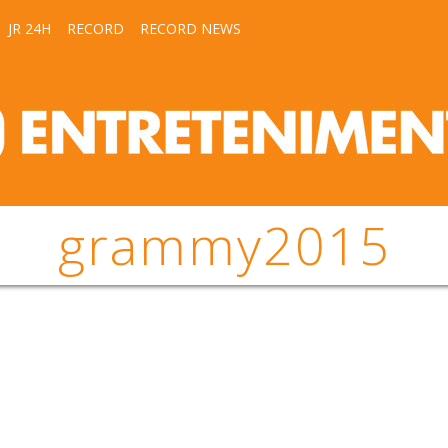
JR 24H
RECORD
RECORD NEWS
grammy2015