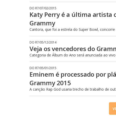
DO R7
/
07/02/2015
Katy Perry é a última artist
Grammy
Cantora, que foi a estrela do Super Bowl, concorr
DO R7
/
05/12/2014
Veja os vencedores do Gram
Categoria de Álbum do Ano será anunciada ao vivo
DO R7
/
05/01/2015
Eminem é processado por plá
Grammy 2015
A canção Rap God usaria trecho de trabalho de out
V