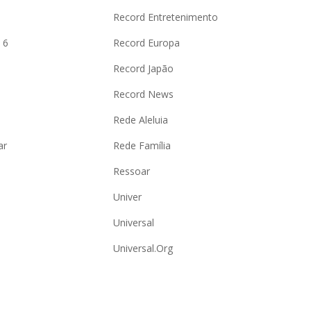
o
Record Entretenimento
 6
Record Europa
Record Japão
Record News
Rede Aleluia
ar
Rede Família
Ressoar
Univer
Universal
Universal.Org