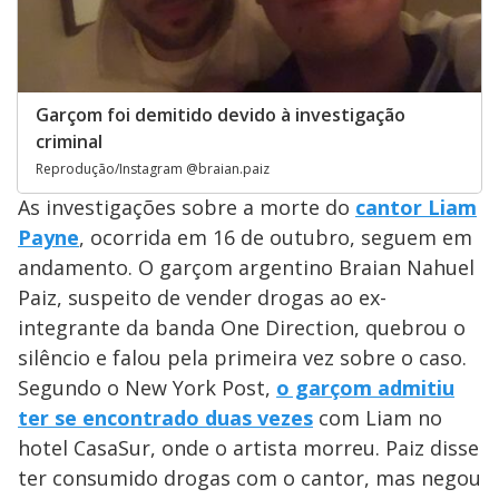
Garçom foi demitido devido à investigação
criminal
Reprodução/Instagram @braian.paiz
As investigações sobre a morte do
cantor Liam
Payne
, ocorrida em 16 de outubro, seguem em
andamento. O garçom argentino Braian Nahuel
Paiz, suspeito de vender drogas ao ex-
integrante da banda One Direction, quebrou o
silêncio e falou pela primeira vez sobre o caso.
Segundo o New York Post,
o garçom admitiu
ter se encontrado duas vezes
com Liam no
hotel CasaSur, onde o artista morreu. Paiz disse
ter consumido drogas com o cantor, mas negou