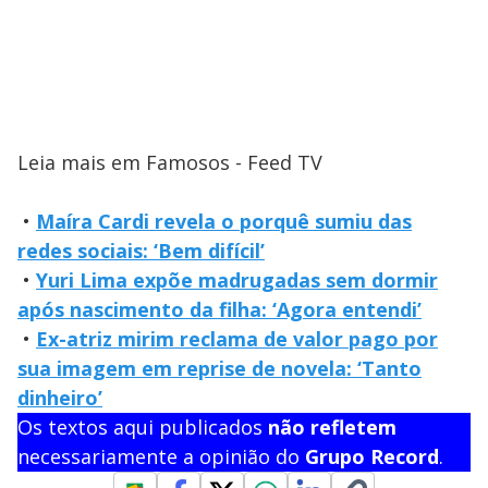
Leia mais em Famosos - Feed TV
•
Maíra Cardi revela o porquê sumiu das
redes sociais: ‘Bem difícil’
•
Yuri Lima expõe madrugadas sem dormir
após nascimento da filha: ‘Agora entendi’
•
Ex-atriz mirim reclama de valor pago por
sua imagem em reprise de novela: ‘Tanto
dinheiro’
Os textos aqui publicados
não refletem
necessariamente a opinião do
Grupo Record
.