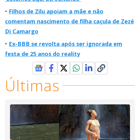
Filhos de Zilu apoiam a mãe e não
comentam nascimento de filha caçula de Zezé
Di Camargo
Ex-BBB se revolta após ser ignorada em
festa de 25 anos do reality
Últimas