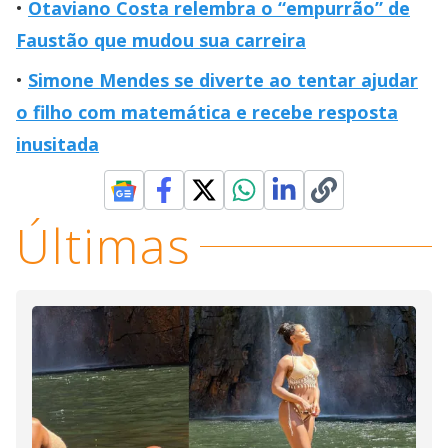
Otaviano Costa relembra o “empurrão” de
Faustão que mudou sua carreira
Simone Mendes se diverte ao tentar ajudar
o filho com matemática e recebe resposta
inusitada
Últimas