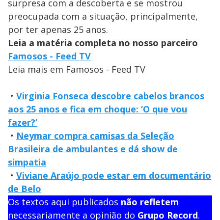
surpresa com a descoberta e se mostrou
preocupada com a situação, principalmente,
por ter apenas 25 anos.
Leia a matéria completa no nosso parceiro
Famosos - Feed TV
Leia mais em Famosos - Feed TV
•
Virginia Fonseca descobre cabelos brancos
aos 25 anos e fica em choque: ‘O que vou
fazer?’
•
Neymar compra camisas da Seleção
Brasileira de ambulantes e dá show de
simpatia
•
Viviane Araújo pode estar em documentário
de Belo
Os textos aqui publicados
não refletem
necessariamente a opinião do
Grupo Record
.