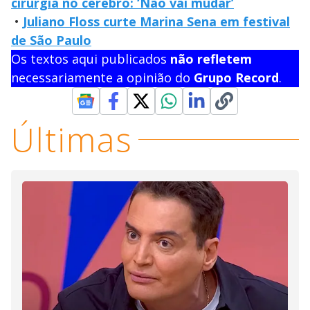
cirurgia no cérebro: ‘Não vai mudar’
•
Juliano Floss curte Marina Sena em festival
de São Paulo
Os textos aqui publicados
não refletem
necessariamente a opinião do
Grupo Record
.
Últimas