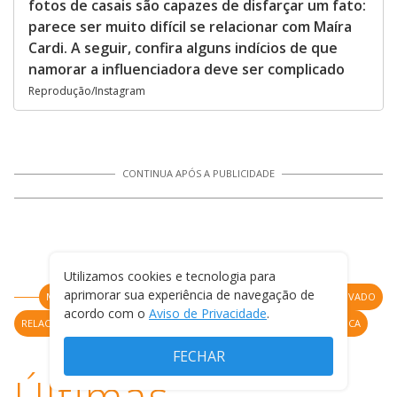
fotos de casais são capazes de disfarçar um fato:
parece ser muito difícil se relacionar com Maíra
Cardi. A seguir, confira alguns indícios de que
namorar a influenciadora deve ser complicado
Reprodução/Instagram
CONTINUA APÓS A PUBLICIDADE
Utilizamos cookies e tecnologia para
aprimorar sua experiência de navegação de
MAIRA CARDI
THIAGO NIGRO
EXS
ARTHUR AGUIAR
NOIVADO
acordo com o
Aviso de Privacidade
.
RELACIONAMENTO
NAMORO
CASAMENTO
CRITICAS
POLEMICA
FECHAR
Últimas