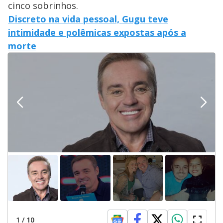
cinco sobrinhos.
Discreto na vida pessoal, Gugu teve
intimidade e polêmicas expostas após a
morte
1
/
10