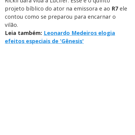
Rickli dará vida a Lúcifer. Esse é o quinto
projeto bíblico do ator na emissora e ao
R7
ele
contou como se preparou para encarnar o
vilão.
Leia também:
Leonardo Medeiros elogia
efeitos especiais de 'Gênesis'