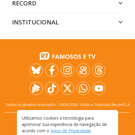
RECORD
INSTITUCIONAL
FAMOSOS E TV
Todos os direitos reservados - 2009-
2026
- Rádio e Televisão Record S.A
Utilizamos cookies e tecnologia para
CARREIRA
FALE CONOSCO
PRIVACIDADE
aprimorar sua experiência de navegação de
TERMOS E CONDIÇÕES DE USO
acordo com o
Aviso de Privacidade
.