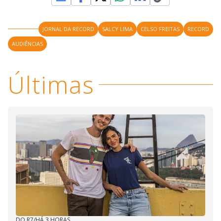
JORNAL DA RECORD
SALCY LIMA
CELSO FREITAS
RECORD
AUDIÊNCIAS
Últimas
DO R7
/
HÁ 3 HORAS