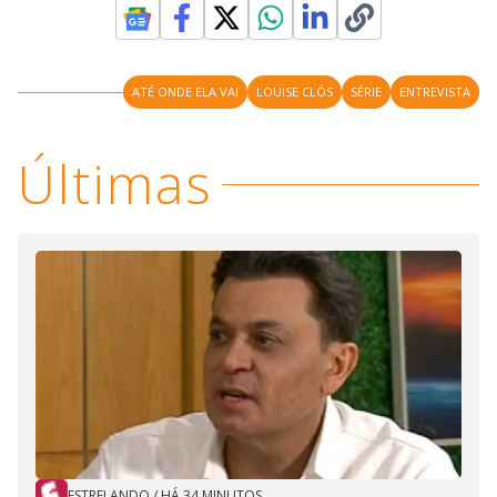
ATÉ ONDE ELA VAI
LOUISE CLÓS
SÉRIE
ENTREVISTA
Últimas
ESTRELANDO
/
HÁ 34 MINUTOS