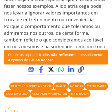
fazer nossos exemplos. A idolatria cega pode
nos levar a ignorar valores importantes em
troca de entretenimento ou conveniência.
Porque o comportamento que toleramos ou
admiramos nos outros, de certa forma,
também reflete o que consideramos aceitável
em nós mesmos e na sociedade como um todo.
Os textos aqui publicados
não refletem
necessariamente
a opinião do
Grupo Record
.
REFLETINDO SOBRE A NOTÍCIA
ANÁLISE
NOTÍCIAS
CELEBRIDADES
GUSTTAVO LIMA
COMPADRE WASHINGTON
BIA MIRANDA