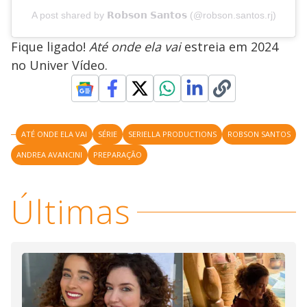
A post shared by 𝗥𝗼𝗯𝘀𝗼𝗻 𝗦𝗮𝗻𝘁𝗼𝘀 (@robson.santos.rj)
Fique ligado!
Até onde ela vai
estreia em 2024
no Univer Vídeo.
ATÉ ONDE ELA VAI
SÉRIE
SERIELLA PRODUCTIONS
ROBSON SANTOS
ANDREA AVANCINI
PREPARAÇÃO
Últimas