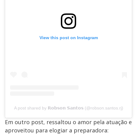
View this post on Instagram
A post shared by 𝗥𝗼𝗯𝘀𝗼𝗻 𝗦𝗮𝗻𝘁𝗼𝘀 (@robson.santos.rj)
Em outro post, ressaltou o amor pela atuação e
aproveitou para elogiar a preparadora: