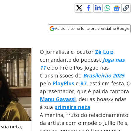
Adicione como fonte preferencial no Google
Opens in new window
O jornalista e locutor
Zé Luiz
,
comandante do podcast
Joga nas
11
e do Pré e Pós-Jogão nas
transmissões do
Brasileirão 2025
pelo
PlayPlus
e
R7
, está em festa. O
apresentador, que é pai da cantora
Manu Gavassi
, deu as boas-vindas
à sua
primeira neta
.
A menina, fruto do relacionamento
da artista com o modelo Jullio Reis,
 sua neta,
veio ao mundo na última quinta-