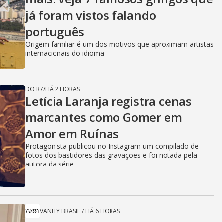
V
já foram vistos falando
português
i
Origem familiar é um dos motivos que aproximam artistas
internacionais do idioma
d
DO R7
/
HÁ 2 HORAS
Letícia Laranja registra cenas
marcantes como Gomer em
e
Amor em Ruínas
Protagonista publicou no Instagram um compilado de
fotos dos bastidores das gravações e foi notada pela
o
autora da série
VANITY BRASIL
/
HÁ 6 HORAS