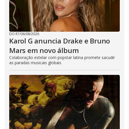
DO R7
/
06/08/2026
Karol G anuncia Drake e Bruno
Mars em novo álbum
Colaboração estelar com popstar latina promete sacudir
as paradas musicais globais