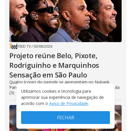
FEED TV
/
03/08/2026
Projeto reúne Belo, Pixote,
Rodriguinho e Marquinhos
Sensação em São Paulo
Quatro ícones do pagode se apresentam no Nubank
Parque em novembro com vendas abertas nesta segunda
Utilizamos cookies e tecnologia para
(3)
aprimorar sua experiência de navegação de
acordo com o
Aviso de Privacidade
.
FECHAR