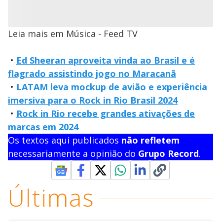
Leia mais em Música - Feed TV
•
Ed Sheeran aproveita vinda ao Brasil e é
flagrado assistindo jogo no Maracanã
•
LATAM leva mockup de avião e experiência
imersiva para o Rock in Rio Brasil 2024
•
Rock in Rio recebe grandes ativações de
marcas em 2024
Os textos aqui publicados
não refletem
necessariamente a opinião do
Grupo Record
.
Últimas