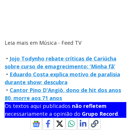
Leia mais em Música - Feed TV
•
Jojo Todynho rebate críticas de Cariúcha
sobre curso de emagrecimento: ‘Minha fã’
•
Eduardo Costa explica motivo de paralisia
durante show; descubra
•
Cantor Pino D’Angiò, dono de hit dos anos
80, morre aos 71 anos
Os textos aqui publicados
não refletem
necessariamente a opinião do
Grupo Record
.