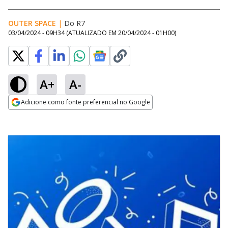
OUTER SPACE
|
Do R7
03/04/2024 - 09H34
(ATUALIZADO EM
20/04/2024 - 01H00
)
A+
A-
Adicione como fonte preferencial no Google
Opens in new window