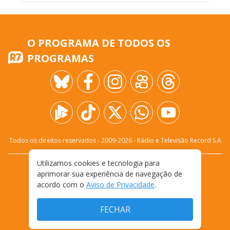
O PROGRAMA DE TODOS OS
PROGRAMAS
Todos os direitos reservados - 2009-
2026
- Rádio e Televisão Record S.A
Utilizamos cookies e tecnologia para
CARREIRA
FALE CONOSCO
PRIVACIDADE
aprimorar sua experiência de navegação de
TERMOS E CONDIÇÕES DE USO
acordo com o
Aviso de Privacidade
.
FECHAR