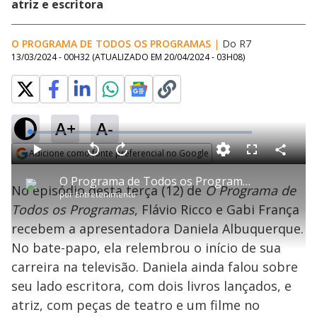
atriz e escritora
O PROGRAMA DE TODOS OS PROGRAMAS
|
Do R7
13/03/2024 - 00H32
(ATUALIZADO EM
20/04/2024 - 03H08
)
A+
A-
L
o
a
Adicione como fonte preferencial no Google
d
C
P
V
A
P
F
e
o
l
o
v
u
Opens in new window
d
m
a
l
a
l
:
O Programa de Todos os Programas : Daniela Albuquerque fala sobre seus vários talentos
p
y
t
n
l
0
No episódio desta terça (12) de
O Programa de
a
a
ç
s
.
por
Entretenimento
r
r
a
c
2
t
1
r
l
r
5
Todos os Programas
, Flávio Ricco e Gabi França
i
0
1
e
%
l
s
0
e
h
recebem a apresentadora Daniela Albuquerque.
e
s
n
a
g
e
r
u
g
No bate-papo, ela relembrou o início de sua
n
u
a
d
n
o
d
carreira na televisão. Daniela ainda falou sobre
s
o
s
seu lado escritora, com dois livros lançados, e
y
atriz, com peças de teatro e um filme no