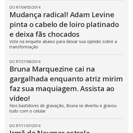
DO R7
/
04/05/2014
Mudança radical! Adam Levine
pinta o cabelo de loiro platinado
e deixa fãs chocados
Vote na enquete abaixo para deixar sua opinião sobre a
transformação
DO R7
/
27/06/2014
Bruna Marquezine cai na
gargalhada enquanto atriz mirim
faz sua maquiagem. Assista ao
vídeo!
Nos bastidores de gravação, Bruna se divertiu e gravou
tudo com o celular
DO R7
/
11/07/2014
Irmã de Neymar estrela