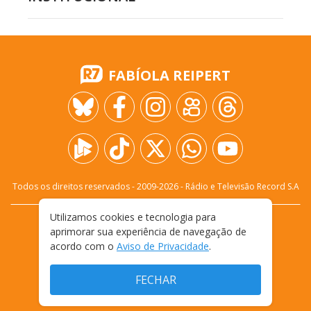
FABÍOLA REIPERT
Todos os direitos reservados - 2009-
2026
- Rádio e Televisão Record S.A
Utilizamos cookies e tecnologia para
CARREIRA
FALE CONOSCO
PRIVACIDADE
aprimorar sua experiência de navegação de
TERMOS E CONDIÇÕES DE USO
acordo com o
Aviso de Privacidade
.
FECHAR