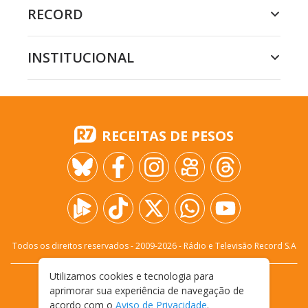
RECORD
INSTITUCIONAL
RECEITAS DE PESOS
Todos os direitos reservados - 2009-
2026
- Rádio e Televisão Record S.A
Utilizamos cookies e tecnologia para
CARREIRA
FALE CONOSCO
PRIVACIDADE
aprimorar sua experiência de navegação de
TERMOS E CONDIÇÕES DE USO
acordo com o
Aviso de Privacidade
.