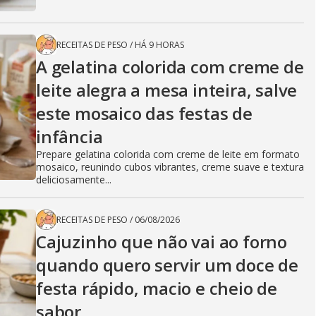
RECEITAS DE PESO
/
HÁ 9 HORAS
A gelatina colorida com creme de
leite alegra a mesa inteira, salve
este mosaico das festas de
infância
Prepare gelatina colorida com creme de leite em formato
mosaico, reunindo cubos vibrantes, creme suave e textura
deliciosamente...
RECEITAS DE PESO
/
06/08/2026
Cajuzinho que não vai ao forno
quando quero servir um doce de
festa rápido, macio e cheio de
sabor