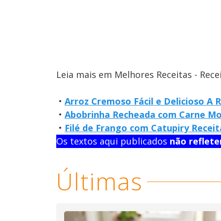
Leia mais em Melhores Receitas - Rece
•
Arroz Cremoso Fácil e Delicioso A 
•
Abobrinha Recheada com Carne Moíd
•
Filé de Frango com Catupiry Receit
Os textos aqui publicados
não reflet
Últimas