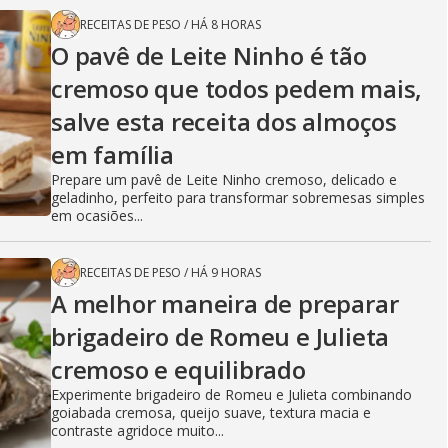
RECEITAS DE PESO
/
HÁ 8 HORAS
O pavê de Leite Ninho é tão
cremoso que todos pedem mais,
salve esta receita dos almoços
em família
Prepare um pavê de Leite Ninho cremoso, delicado e
geladinho, perfeito para transformar sobremesas simples
em ocasiões...
RECEITAS DE PESO
/
HÁ 9 HORAS
A melhor maneira de preparar
brigadeiro de Romeu e Julieta
cremoso e equilibrado
Experimente brigadeiro de Romeu e Julieta combinando
goiabada cremosa, queijo suave, textura macia e
contraste agridoce muito...