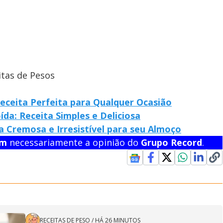
itas de Pesos
Receita Perfeita para Qualquer Ocasião
a: Receita Simples e Deliciosa
a Cremosa e Irresistível para seu Almoço
em
necessariamente a opinião do
Grupo Record
.
RECEITAS DE PESO
/
HÁ 26 MINUTOS