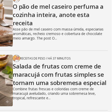
O pão de mel caseiro perfuma a
cozinha inteira, anote esta
receita
Asse pão de mel caseiro com massa úmida, especiarias
aromáticas, recheio cremoso e cobertura de chocolate
meio amargo. The post O...
RECEITAS DE PESO
/
HÁ 37 MINUTOS
Salada de frutas com creme de
maracujá com frutas simples se
tornam uma sobremesa especial
Combine frutas frescas e coloridas com creme de
maracujá aveludado, criando uma sobremesa leve,
tropical, refrescante e...