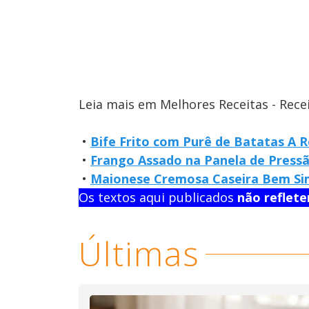
Leia mais em Melhores Receitas - Rece
•
Bife Frito com Purê de Batatas A R
•
Frango Assado na Panela de Pressã
•
Maionese Cremosa Caseira Bem Sim
Os textos aqui publicados
não reflet
Últimas