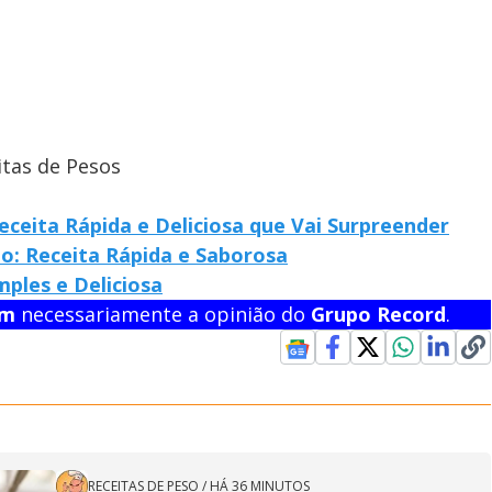
itas de Pesos
eceita Rápida e Deliciosa que Vai Surpreender
o: Receita Rápida e Saborosa
ples e Deliciosa
em
necessariamente a opinião do
Grupo Record
.
RECEITAS DE PESO
/
HÁ 36 MINUTOS