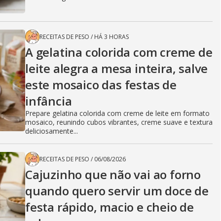
RECEITAS DE PESO
/
HÁ 3 HORAS
A gelatina colorida com creme de
leite alegra a mesa inteira, salve
este mosaico das festas de
infância
Prepare gelatina colorida com creme de leite em formato
mosaico, reunindo cubos vibrantes, creme suave e textura
deliciosamente...
RECEITAS DE PESO
/
06/08/2026
Cajuzinho que não vai ao forno
quando quero servir um doce de
festa rápido, macio e cheio de