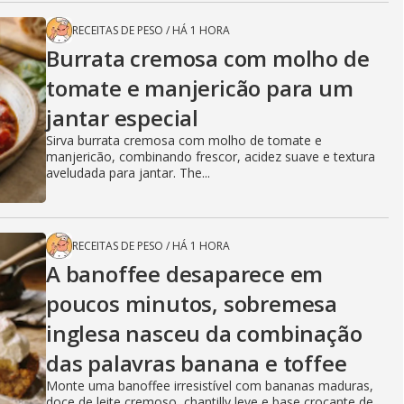
RECEITAS DE PESO
/
HÁ 1 HORA
Burrata cremosa com molho de
tomate e manjericão para um
jantar especial
Sirva burrata cremosa com molho de tomate e
manjericão, combinando frescor, acidez suave e textura
aveludada para jantar. The...
RECEITAS DE PESO
/
HÁ 1 HORA
A banoffee desaparece em
poucos minutos, sobremesa
inglesa nasceu da combinação
das palavras banana e toffee
Monte uma banoffee irresistível com bananas maduras,
doce de leite cremoso, chantilly leve e base crocante de