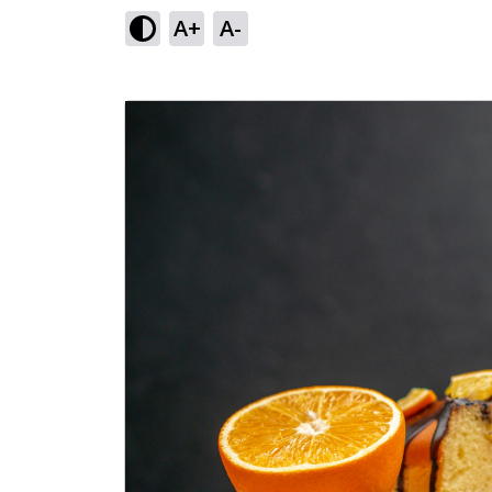
A+
A-