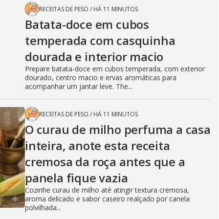
RECEITAS DE PESO
/
HÁ 11 MINUTOS
Batata-doce em cubos
temperada com casquinha
dourada e interior macio
Prepare batata-doce em cubos temperada, com exterior
dourado, centro macio e ervas aromáticas para
acompanhar um jantar leve. The...
RECEITAS DE PESO
/
HÁ 11 MINUTOS
O curau de milho perfuma a casa
inteira, anote esta receita
cremosa da roça antes que a
panela fique vazia
Cozinhe curau de milho até atingir textura cremosa,
aroma delicado e sabor caseiro realçado por canela
polvilhada...