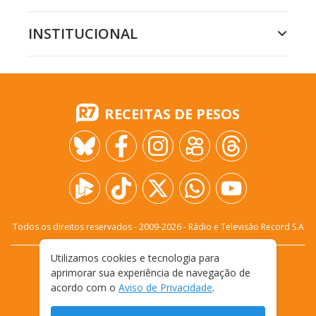
INSTITUCIONAL
RECEITAS DE PESOS
Todos os direitos reservados - 2009-
2026
- Rádio e Televisão Record S.A
Utilizamos cookies e tecnologia para
CARREIRA
FALE CONOSCO
PRIVACIDADE
aprimorar sua experiência de navegação de
TERMOS E CONDIÇÕES DE USO
acordo com o
Aviso de Privacidade
.