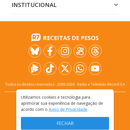
INSTITUCIONAL
RECEITAS DE PESOS
Todos os direitos reservados - 2009-
2026
- Rádio e Televisão Record S.A
Utilizamos cookies e tecnologia para
CARREIRA
FALE CONOSCO
PRIVACIDADE
aprimorar sua experiência de navegação de
TERMOS E CONDIÇÕES DE USO
acordo com o
Aviso de Privacidade
.
FECHAR