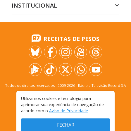
INSTITUCIONAL
RECEITAS DE PESOS
Todos os direitos reservados - 2009-
2026
- Rádio e Televisão Record S.A
Utilizamos cookies e tecnologia para
CARREIRA
FALE CONOSCO
PRIVACIDADE
aprimorar sua experiência de navegação de
TERMOS E CONDIÇÕES DE USO
acordo com o
Aviso de Privacidade
.
FECHAR