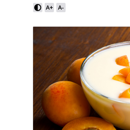
A+
A-