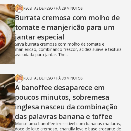
RECEITAS DE PESO
/
HÁ 29 MINUTOS
Burrata cremosa com molho de
tomate e manjericão para um
jantar especial
Sirva burrata cremosa com molho de tomate e
manjericão, combinando frescor, acidez suave e textura
aveludada para jantar. The...
RECEITAS DE PESO
/
HÁ 30 MINUTOS
A banoffee desaparece em
poucos minutos, sobremesa
inglesa nasceu da combinação
das palavras banana e toffee
Monte uma banoffee irresistível com bananas maduras,
doce de leite cremoso, chantilly leve e base crocante de