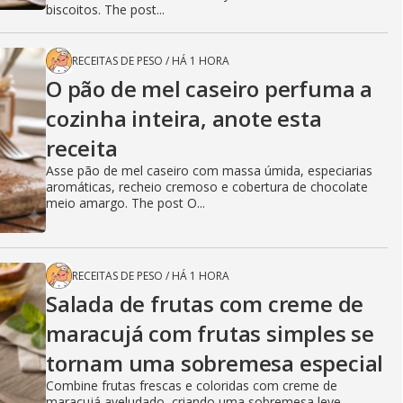
biscoitos. The post...
RECEITAS DE PESO
/
HÁ 1 HORA
O pão de mel caseiro perfuma a
cozinha inteira, anote esta
receita
Asse pão de mel caseiro com massa úmida, especiarias
aromáticas, recheio cremoso e cobertura de chocolate
meio amargo. The post O...
RECEITAS DE PESO
/
HÁ 1 HORA
Salada de frutas com creme de
maracujá com frutas simples se
tornam uma sobremesa especial
Combine frutas frescas e coloridas com creme de
maracujá aveludado, criando uma sobremesa leve,