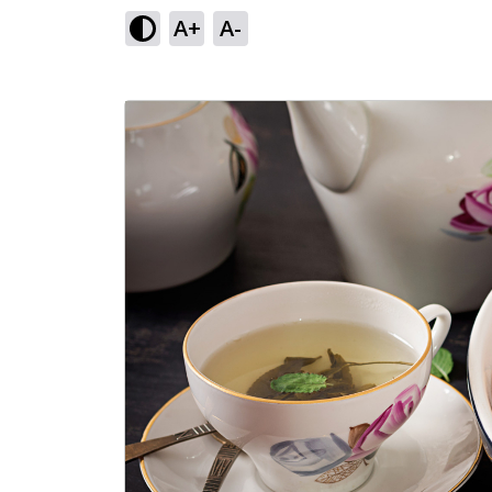
A+
A-