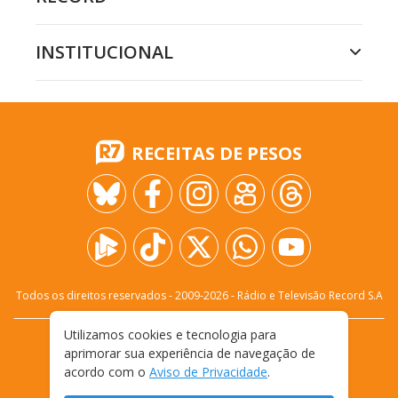
INSTITUCIONAL
RECEITAS DE PESOS
Todos os direitos reservados - 2009-
2026
- Rádio e Televisão Record S.A
Utilizamos cookies e tecnologia para
CARREIRA
FALE CONOSCO
PRIVACIDADE
aprimorar sua experiência de navegação de
TERMOS E CONDIÇÕES DE USO
acordo com o
Aviso de Privacidade
.