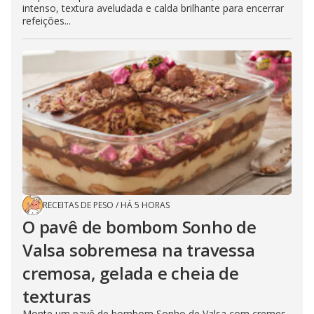
intenso, textura aveludada e calda brilhante para encerrar
refeições...
RECEITAS DE PESO
/
HÁ 5 HORAS
O pavê de bombom Sonho de
Valsa sobremesa na travessa
cremosa, gelada e cheia de
texturas
Monte um pavê de bombom Sonho de Valsa com cremes