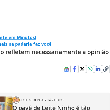
vete em Minutos!
ais na padaria faz você
ão refletem necessariamente a opinião
RECEITAS DE PESO
/
HÁ 7 HORAS
O pavê de Leite Ninho é tão