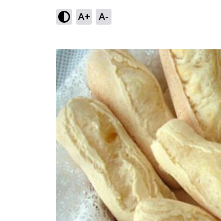
A+
A-