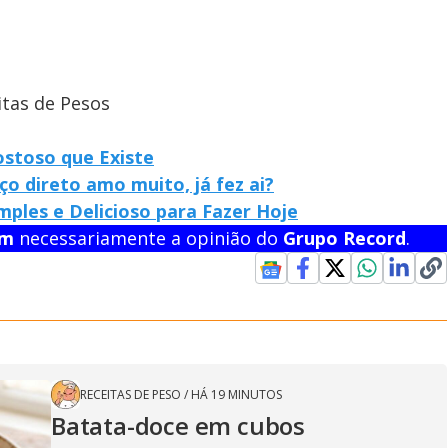
itas de Pesos
ostoso que Existe
aço direto amo muito, já fez ai?
ples e Delicioso para Fazer Hoje
em
necessariamente a opinião do
Grupo Record
.
RECEITAS DE PESO
/
HÁ 19 MINUTOS
Batata-doce em cubos