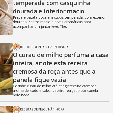
temperada com casquinha
dourada e interior macio
Prepare batata-doce em cubos temperada, com exterior
dourado, centro macio e ervas aromáticas para
acompanhar um jantar leve. The...
RECEITAS DE PESO
/
HÁ 19 MINUTOS
O curau de milho perfuma a casa
inteira, anote esta receita
cremosa da roça antes que a
panela fique vazia
Cozinhe curau de milho até atingir textura cremosa,
aroma delicado e sabor caseiro realçado por canela
polvilhada...
RECEITAS DE PESO
/
HÁ 1 HORA