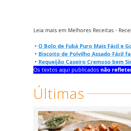
Leia mais em Melhores Receitas - Rece
•
O Bolo de Fubá Puro Mais Fácil e G
•
Biscoito de Polvilho Assado Fácil f
•
Requeijão Caseiro Cremoso bem Sim
Os textos aqui publicados
não reflet
Últimas