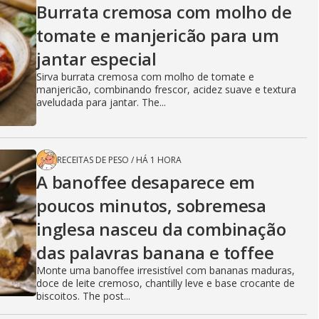
Burrata cremosa com molho de
tomate e manjericão para um
jantar especial
Sirva burrata cremosa com molho de tomate e
manjericão, combinando frescor, acidez suave e textura
aveludada para jantar. The...
RECEITAS DE PESO
/
HÁ 1 HORA
A banoffee desaparece em
poucos minutos, sobremesa
inglesa nasceu da combinação
das palavras banana e toffee
Monte uma banoffee irresistível com bananas maduras,
doce de leite cremoso, chantilly leve e base crocante de
biscoitos. The post...