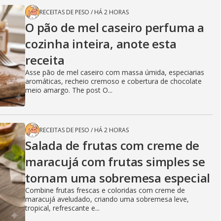
RECEITAS DE PESO
/
HÁ 2 HORAS
O pão de mel caseiro perfuma a
cozinha inteira, anote esta
receita
Asse pão de mel caseiro com massa úmida, especiarias
aromáticas, recheio cremoso e cobertura de chocolate
meio amargo. The post O...
RECEITAS DE PESO
/
HÁ 2 HORAS
Salada de frutas com creme de
maracujá com frutas simples se
tornam uma sobremesa especial
Combine frutas frescas e coloridas com creme de
maracujá aveludado, criando uma sobremesa leve,
tropical, refrescante e...