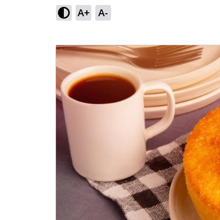
A+
A-