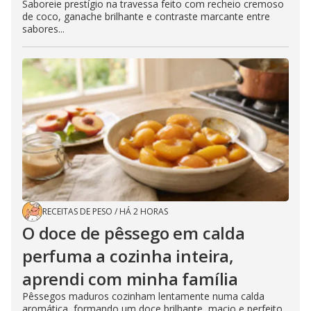
Saboreie prestígio na travessa feito com recheio cremoso
de coco, ganache brilhante e contraste marcante entre
sabores...
RECEITAS DE PESO
/
HÁ 2 HORAS
O doce de pêssego em calda
perfuma a cozinha inteira,
aprendi com minha família
Pêssegos maduros cozinham lentamente numa calda
aromática, formando um doce brilhante, macio e perfeito