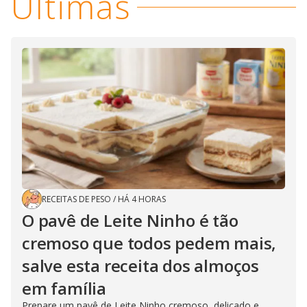
Últimas
RECEITAS DE PESO
/
HÁ 4 HORAS
O pavê de Leite Ninho é tão
cremoso que todos pedem mais,
salve esta receita dos almoços
em família
Prepare um pavê de Leite Ninho cremoso, delicado e