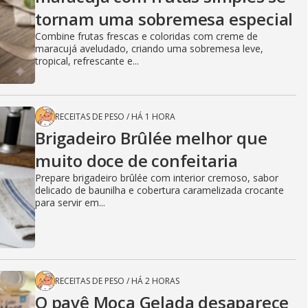
tornam uma sobremesa especial
Combine frutas frescas e coloridas com creme de
maracujá aveludado, criando uma sobremesa leve,
tropical, refrescante e...
RECEITAS DE PESO
/
HÁ 1 HORA
Brigadeiro Brûlée melhor que
muito doce de confeitaria
Prepare brigadeiro brûlée com interior cremoso, sabor
delicado de baunilha e cobertura caramelizada crocante
para servir em...
RECEITAS DE PESO
/
HÁ 2 HORAS
O pavê Moça Gelada desaparece