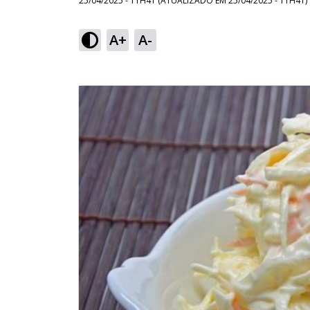
25/04/2025 - 11H41
(ATUALIZADO EM
25/04/2025 - 11H41
)
A+
A-