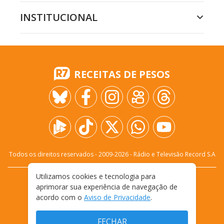
INSTITUCIONAL
RECEITAS DE PESOS
Todos os direitos reservados - 2009-
2026
- Rádio e Televisão Record S.A
Utilizamos cookies e tecnologia para
CARREIRA
FALE CONOSCO
PRIVACIDADE
aprimorar sua experiência de navegação de
TERMOS E CONDIÇÕES DE USO
acordo com o
Aviso de Privacidade
.
FECHAR