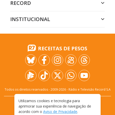
RECORD
INSTITUCIONAL
RECEITAS DE PESOS
Todos os direitos reservados - 2009-
2026
- Rádio e Televisão Record S.A
Utilizamos cookies e tecnologia para
CARREIRA
FALE CONOSCO
PRIVACIDADE
aprimorar sua experiência de navegação de
TERMOS E CONDIÇÕES DE USO
acordo com o
Aviso de Privacidade
.