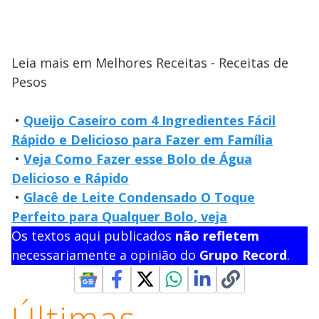
Leia mais em Melhores Receitas - Receitas de
Pesos
•
Queijo Caseiro com 4 Ingredientes Fácil
Rápido e Delicioso para Fazer em Família
•
Veja Como Fazer esse Bolo de Água
Delicioso e Rápido
•
Glacê de Leite Condensado O Toque
Perfeito para Qualquer Bolo, veja
Os textos aqui publicados
não refletem
necessariamente a opinião do
Grupo Record
.
Últimas