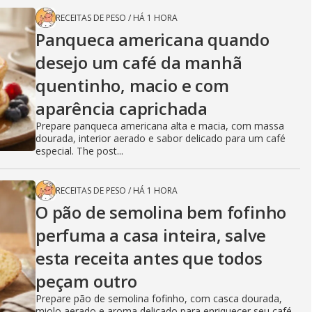
RECEITAS DE PESO
/
HÁ 1 HORA
Panqueca americana quando
desejo um café da manhã
quentinho, macio e com
aparência caprichada
Prepare panqueca americana alta e macia, com massa
dourada, interior aerado e sabor delicado para um café
especial. The post...
RECEITAS DE PESO
/
HÁ 1 HORA
O pão de semolina bem fofinho
perfuma a casa inteira, salve
esta receita antes que todos
peçam outro
Prepare pão de semolina fofinho, com casca dourada,
miolo aerado e aroma delicado para enriquecer seu café