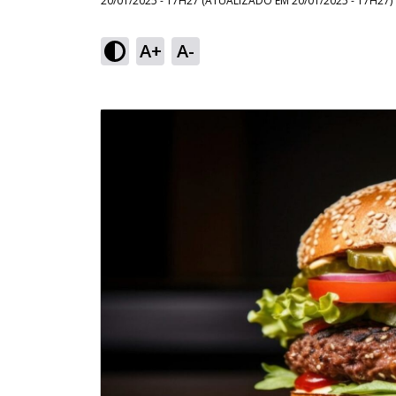
20/01/2025 - 17H27
(ATUALIZADO EM
20/01/2025 - 17H27
)
A+
A-