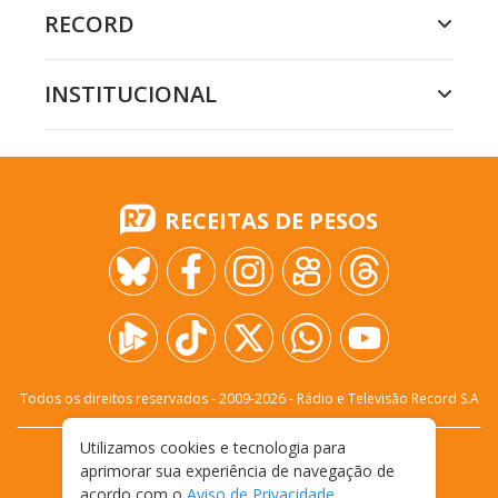
RECORD
INSTITUCIONAL
RECEITAS DE PESOS
Todos os direitos reservados - 2009-
2026
- Rádio e Televisão Record S.A
Utilizamos cookies e tecnologia para
CARREIRA
FALE CONOSCO
PRIVACIDADE
aprimorar sua experiência de navegação de
TERMOS E CONDIÇÕES DE USO
acordo com o
Aviso de Privacidade
.