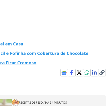
vel em Casa
cil e Fofinha com Cobertura de Chocolate
ara Ficar Cremoso
RECEITAS DE PESO
/
HÁ 54 MINUTOS