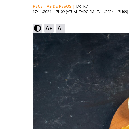
RECEITAS DE PESOS
|
Do R7
17/11/2024 - 17H09
(ATUALIZADO EM
17/11/2024 - 17H09
)
A+
A-