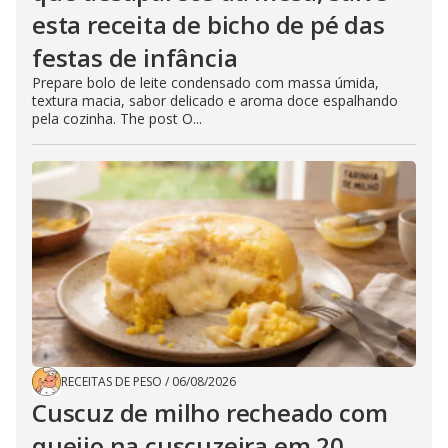
esta receita de bicho de pé das
festas de infância
Prepare bolo de leite condensado com massa úmida,
textura macia, sabor delicado e aroma doce espalhando
pela cozinha. The post O...
RECEITAS DE PESO
/
06/08/2026
Cuscuz de milho recheado com
queijo na cuscuzeira em 20