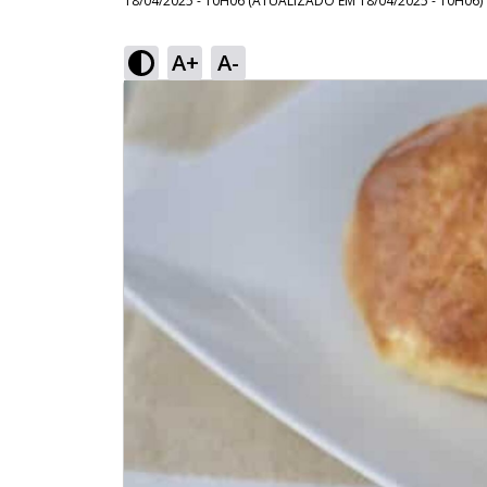
18/04/2025 - 10H06
(ATUALIZADO EM
18/04/2025 - 10H06
)
A+
A-