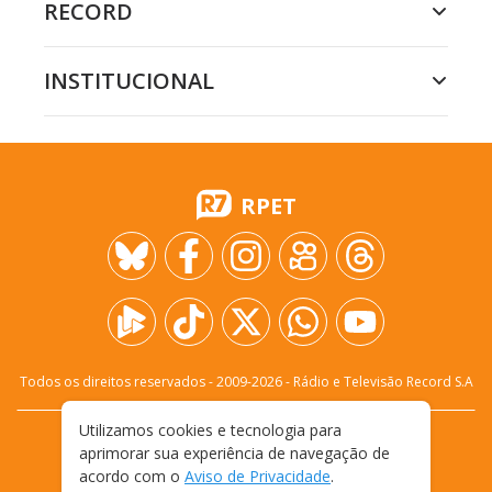
RECORD
INSTITUCIONAL
RPET
Todos os direitos reservados - 2009-
2026
- Rádio e Televisão Record S.A
Utilizamos cookies e tecnologia para
CARREIRA
FALE CONOSCO
PRIVACIDADE
aprimorar sua experiência de navegação de
TERMOS E CONDIÇÕES DE USO
acordo com o
Aviso de Privacidade
.