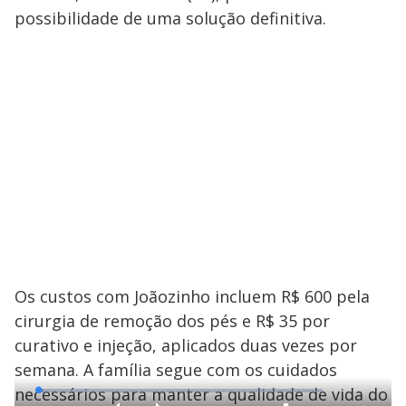
possibilidade de uma solução definitiva.
Os custos com Joãozinho incluem R$ 600 pela
cirurgia de remoção dos pés e R$ 35 por
curativo e injeção, aplicados duas vezes por
semana. A família segue com os cuidados
necessários para manter a qualidade de vida do
L
o