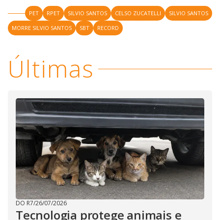
PET
RPET
SILVIO SANTOS
CELSO ZUCATELLI
SILVIO SANTOS
MORRE SILVIO SANTOS
SBT
RECORD
Últimas
DO R7
/
26/07/2026
Tecnologia protege animais e