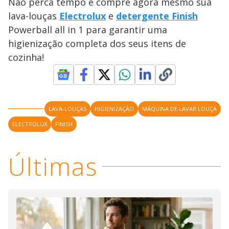
Não perca tempo e compre agora mesmo sua
lava-louças
Electrolux
e
detergente Finish
Powerball all in 1 para garantir uma
higienização completa dos seus itens de
cozinha!
LAVA-LOUÇAS
HIGIENIZAÇÃO
MÁQUINA DE LAVAR LOUÇA
ELECTROLUX
FINISH
Últimas