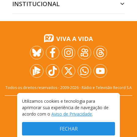
INSTITUCIONAL
VIVA A VIDA
Todos os direitos reservados - 2009-
2026
- Rádio e Televisão Record S.A
Utilizamos cookies e tecnologia para
CARREIRA
FALE CONOSCO
PRIVACIDADE
aprimorar sua experiência de navegação de
TERMOS E CONDIÇÕES DE USO
acordo com o
Aviso de Privacidade
.
FECHAR